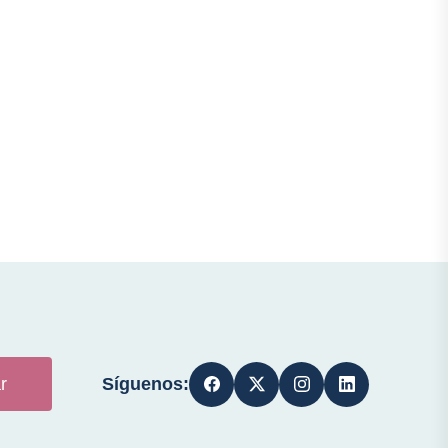
Síguenos:
r